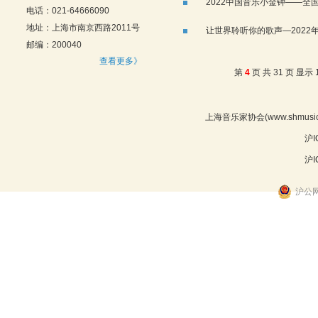
2022中国音乐小金钟——
电话：021-64666090
地址：上海市南京西路2011号
让世界聆听你的歌声—202
邮编：200040
查看更多》
第
4
页 共 31 页 显示 1
上海音乐家协会(www.shmu
沪I
沪I
沪公网