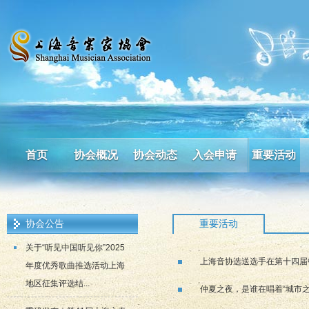
首页
协会概况
协会动态
入会申请
重要活动
协会公告
重要活动
关于“听见中国听见你”2025
上海音协选送选手在第十四届
年度优秀歌曲推选活动上海
地区征集评选结...
仲夏之夜，是谁在唱着“城市之