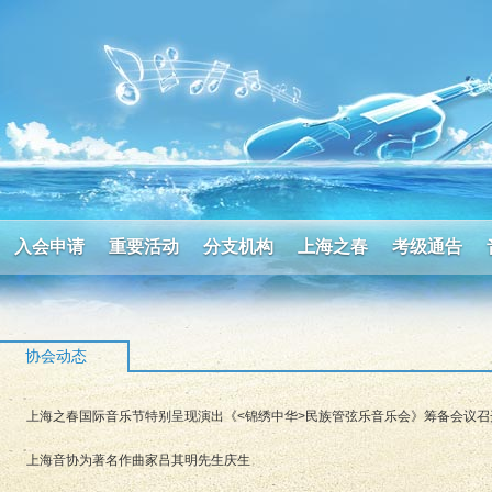
入会申请
重要活动
分支机构
上海之春
考级通告
协会动态
上海之春国际音乐节特别呈现演出《<锦绣中华>民族管弦乐音乐会》筹备会议召
上海音协为著名作曲家吕其明先生庆生